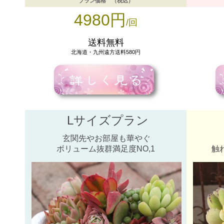
プラン価格 （税込）
4980円
/回
送料無料
北海道・九州遠方送料580円
Lサイズプラン
玄関先やお部屋も華やぐ
ボリューム抜群満足度NO,1
触