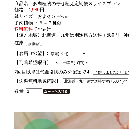
商品名：多肉植物の寄せ植え定期便Ｓサイズプラン
価格：
4,980
円
鉢サイズ：およそ５～9cm
多肉植物 ：６～７種類
送料無料
でお届け
【遠方地域】北海道・九州は別途遠方送料＋580円 
在庫:
【お届け希望】:
【到着希望曜日】:
2回目以降は代金引換のみの配送です:
【送料無料地域確認】:
数量: