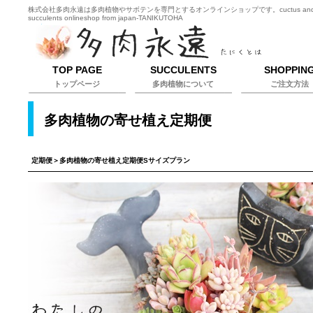
株式会社多肉永遠は多肉植物やサボテンを専門とするオンラインショップです。cuctus an
succulents onlineshop from japan-TANIKUTOHA
TOP PAGE
SUCCULENTS
SHOPPIN
トップページ
多肉植物について
ご注文方法
多肉植物の寄せ植え定期便
定期便
＞多肉植物の寄せ植え定期便Sサイズプラン