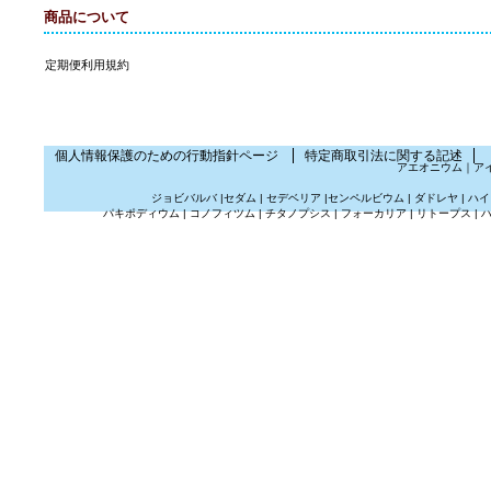
商品について
定期便利用規約
個人情報保護のための行動指針ページ
特定商取引法に関する記述
アエオニウム
｜
ア
ジョビバルバ
|
セダム
|
セデベリア
|
センペルビウム
|
ダドレヤ
|
ハイ
パキポディウム
|
コノフィツム
|
チタノプシス
|
フォーカリア
|
リトープス
|