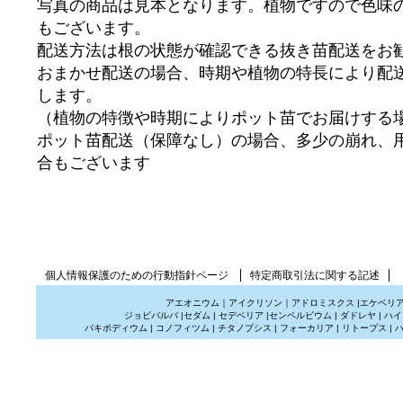
写真の商品は見本となります。植物ですので色味
もございます。
配送方法は根の状態が確認できる抜き苗配送をお
おまかせ配送の場合、時期や植物の特長により配
します。
（植物の特徴や時期によりポット苗でお届けする
ポット苗配送（保障なし）の場合、多少の崩れ、
合もございます
個人情報保護のための行動指針ページ
特定商取引法に関する記述
アエオニウム
｜
アイクリソン
｜
アドロミスクス
|
エケベリ
ジョビバルバ
|
セダム
|
セデベリア
|
センペルビウム
|
ダドレヤ
|
ハイ
パキポディウム
|
コノフィツム
|
チタノプシス
|
フォーカリア
|
リトープス
|