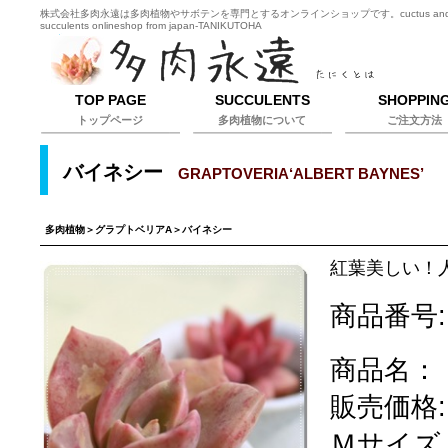
株式会社多肉永遠は多肉植物やサボテンを専門とするオンラインショップです。cuctus an
succulents onlineshop from japan-TANIKUTOHA
TOP PAGE
SUCCULENTS
SHOPPIN
トップページ
多肉植物について
ご注文方法
バイネシー
GRAPTOVERIA‘ALBERT BAYNES’
多肉植物
＞
グラプトベリアA
＞バイネシー
紅葉美しい！
商品番号:
商品名：
販売価格:
Ｍサイズ 