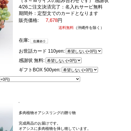
（Ｓ～Ｍサイズの組み合わせです） 感謝状
4/26ご注文決済完了：名入れサービ無料
期間外：定型文でのカードとなります
7,678
販売価格:
円
送料無料
（沖縄件を除く）
在庫:
お世話カード 110yen:
感謝状 無料:
ギフトBOX 500yen:
'
多肉植物オアシスリングの贈り物
完成商品のお届けです。
オアシスに多肉植物を挿し穂しています。