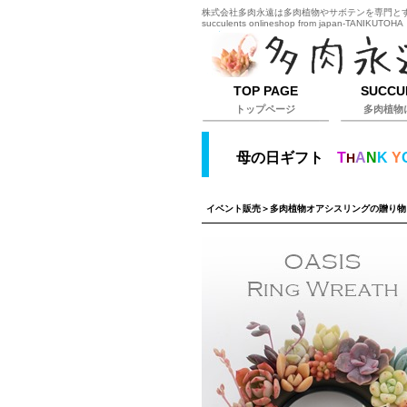
株式会社多肉永遠は多肉植物やサボテンを専門とするオ
succulents onlineshop from japan-TANIKUTOHA
TOP PAGE
SUCCU
トップページ
多肉植物
母の日ギフト
T
A
N
K
Y
H
イベント販売
＞多肉植物オアシスリングの贈り物