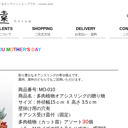
ンラインショップです。cuctus and
LENTS
SHOPPING
DELIVERY
CON
について
ご注文方法
お支払い・送料
こ
O
U
M
O
T
H
E
R
S
D
A
Y
'
彩り豊かなオアシスリングの寄せ植えです。
屋内、屋外のどちらでもご活用いただけます。
商品番号:
MO-010
商品名：多肉植物オアシスリングの贈り物
サイズ：
外径幅15ｃｍ Ｘ 高さ 3.5ｃm
壁掛け用の穴有
オアシス受け皿付（固定）
30
多肉植物（カット苗）アソート
個